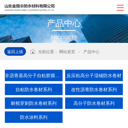
产
品
中
心
PRODUCTS
返回上级
当前位置：
网站首页
-
产品中心
非沥青基高分子自粘胶膜防水卷材
反应粘高分子湿铺防水卷材
自粘防水卷材系列
改性沥青防水卷材系列
耐根穿刺防水卷材系列
高分子防水卷材系列
防水涂料系列