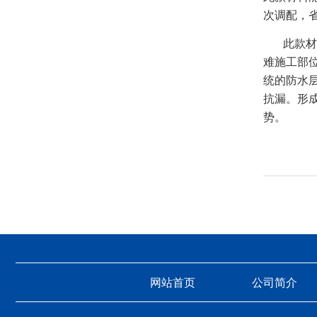
次调配，
此款材料
难施工部
统的防水层
抗漏。形
势。
网站首页
公司简介