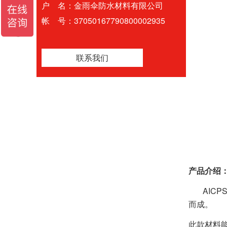
户 名：金雨伞防水材料有限公司
帐 号：37050167790800002935
联系我们
产品介绍
AICP
而成。
此款材料